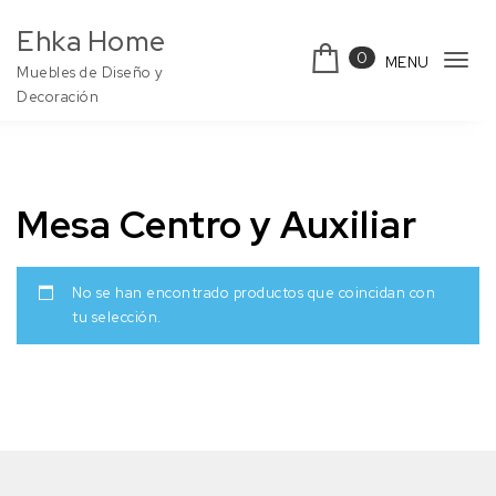
Ehka Home
0
MENU
Togg
Muebles de Diseño y
Decoración
Mesa Centro y Auxiliar
No se han encontrado productos que coincidan con
tu selección.